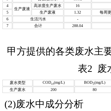
4
高浓度生产废水
16
生产废液
5
生产废液
1.32
每周更
6
生活污水
-
7
合计
288.04
甲方提供的各类废水主
表2 
COD
(mg/L)
BOD
(mg/L)
废水类型
cr
5
生产废水
200
80
(2)废水中成分分析