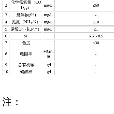
化学需氧量（CO
2
mg/L
≤60
D
）
Cr
3
悬浮物(SS)
mg/L
-
氨氮（NH
-N）
4
mg/L
≤10
3
5
磷酸盐（以P计）
mg/L
≤1
6
pH
6.5～8.5
7
色度
≤30
MΩ?c
8
电阻率
-
m
9
总有机碳
μg/L
-
10
硝酸根
μg/L
-
注：