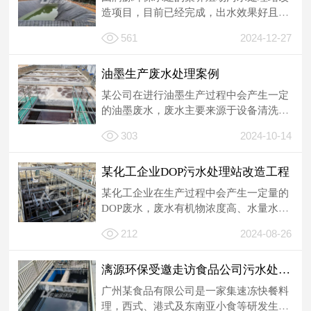
造项目，目前已经完成，出水效果好且运
行成本低。
561
2024-12-27
油墨生产废水处理案例
某公司在进行油墨生产过程中会产生一定
的油墨废水，废水主要来源于设备清洗废
水、清洗地面废水、喷淋塔出水及生物滤
303
2024-10-14
池...
某化工企业DOP污水处理站改造工程
某化工企业在生产过程中会产生一定量的
DOP废水，废水有机物浓度高、水量水质
变化大，生物降解效率低，缺乏营养物
212
2024-08-26
质...
漓源环保受邀走访食品公司污水处理站
广州某食品有限公司是一家集速冻快餐料
理，西式、港式及东南亚小食等研发生产