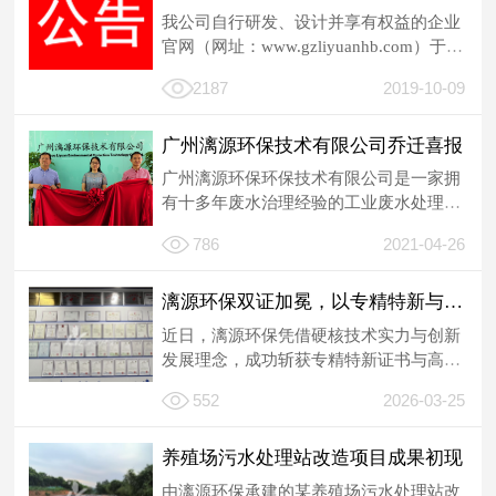
我公司自行研发、设计并享有权益的企业
官网（网址：www.gzliyuanhb.com）于
2018年5月正式上线...
2187
2019-10-09
广州漓源环保技术有限公司乔迁喜报
广州漓源环保环保技术有限公司是一家拥
有十多年废水治理经验的工业废水处理厂
家。漓源环保在各位尊敬的客户、新老朋
786
2021-04-26
友...
漓源环保双证加冕，以专精特新与高新力量领航环保征程
近日，漓源环保凭借硬核技术实力与创新
发展理念，成功斩获专精特新证书与高新
技术企业证书，实现连续6年获评专精特
552
2026-03-25
新...
养殖场污水处理站改造项目成果初现
由漓源环保承建的某养殖场污水处理站改