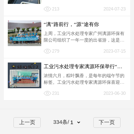
的一体化大型食品加工企业。该公司现已
213
2024-07-23
建...
“漓”路前行，“源”途有你
上周，工业污水处理专家广州漓源环保有
限公司组织了一年一度的出省游，这是一
次难忘的年度出游活动，目的地是湖南和
279
2023-07-15
湖...
工业污水处理专家漓源环保举行“粽”有“漓”在
浓情六月，粽叶飘香，是每年的端午节的
标签。工业污水处理专家漓源环保喜迎中
国传统节日-端午节，特别安排了一系
231
2023-06-30
列“...
334
条/
上一页
下一页