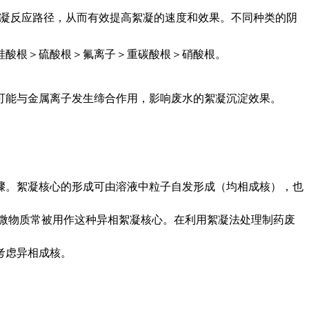
凝反应路径，从而有效提高絮凝的速度和效果。不同种类的阴
硅酸根＞硫酸根＞氟离子＞重碳酸根＞硝酸根。
可能与金属离子发生缔合作用，影响废水的絮凝沉淀效果。
骤。絮凝核心的形成可由溶液中粒子自发形成（均相成核），也
微物质常被用作这种异相絮凝核心。在利用絮凝法处理制药废
考虑异相成核。